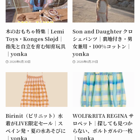
木のおもちゃ特集｜Lemi
Son and Daughter クロ
Toys・Konges Sløjd｜
シェパンツ｜裏地付き・男
指先と自立を育む知育玩具
女兼用・100%コットン｜
｜yonka
yonka
2026年6月30日
2026年6月29日
Birinit（ビリニット）水
WOLF&RITA REGINA サ
着がLIVE限定セール｜ス
ロペット｜探しても見つか
ペイン発・夏の水あそびに
らない、ポルトガルの一枚
｜yonka
｜yonka